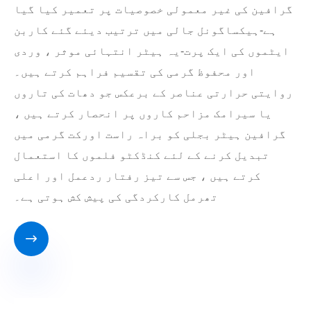
گرافین کی غیر معمولی خصوصیات پر تعمیر کیا گیا
ہے-ہیکساگونل جالی میں ترتیب دیئے گئے کاربن
ایٹموں کی ایک پرت-یہ ہیٹر انتہائی موثر ، وردی
اور محفوظ گرمی کی تقسیم فراہم کرتے ہیں۔
روایتی حرارتی عناصر کے برعکس جو دھات کی تاروں
یا سیرامک ​​مزاحم کاروں پر انحصار کرتے ہیں ،
گرافین ہیٹر بجلی کو براہ راست اورکت گرمی میں
تبدیل کرنے کے لئے کنڈکٹو فلموں کا استعمال
کرتے ہیں ، جس سے تیز رفتار ردعمل اور اعلی
تھرمل کارکردگی کی پیش کش ہوتی ہے۔
