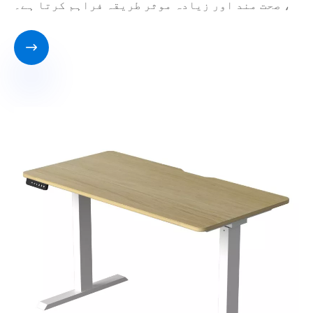
، صحت مند اور زیادہ موثر طریقہ فراہم کرتا ہے۔
