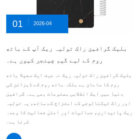
01
2026-04
بلیک گرافین راک تولیہ ریک آپ کے باتھ
روم کے لیے گیم چینجر کیوں ہے۔
بلیک گرافین راک تولیہ ریک نہ صرف ایک سجیلا باتھ
روم کا سامان ہے بلکہ باتھ روم کے ڈیزائن کی
دنیا میں ایک انقلابی مصنوعات بھی ہے۔ گرافین
اور راک ٹیکنالوجی کے امتزاج کے ساتھ، یہ تولیہ
ریک پائیداری، جمالیات اور اعلیٰ فعالیت کا وعدہ
کرتا ہے۔