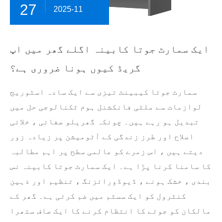
27
2025-11
ایک سمارٹ جوتا کابینہ اگلے گھر میں اپ
گریڈ کیوں ہونا ضروری ہے؟
سمارٹ جوتا کیبینٹ تیزی سے ایک سادہ اسٹوریج
لوازمات سے ملٹی فانکشنل ہوم ٹکنالوجی حل میں
تبدیل ہو رہے ہیں۔ چونکہ گھریلو صفائی ، خلائی
اصلاح اور طرز زندگی کے آٹومیشن پر زیادہ زور
دیتے ہیں ، اس زمرے کو عالمی سطح پر اہم مطالبہ
کا سامنا کرنا پڑا ہے۔ ایک سمارٹ جوتا کابینہ نس
بندی ، خشک ہونے ، ڈیوڈورائزنگ ، تنظیم اور ذہین
کنٹرول کو ایک سسٹم میں ضم کرتی ہے۔ گھر کے
مالکان کو جوتے کا انتظام کرنے کا ایک صاف ستھرا