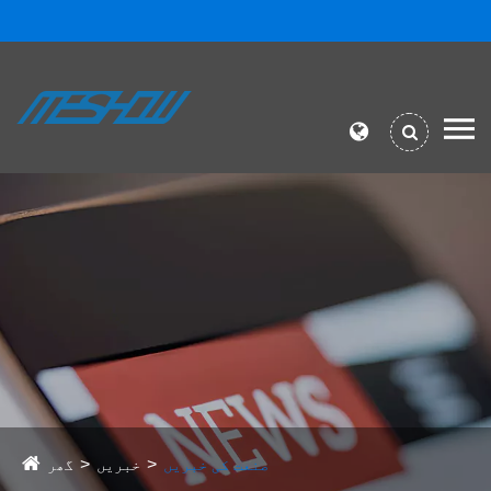
صنعت کی خبریں
خبریں
گھر