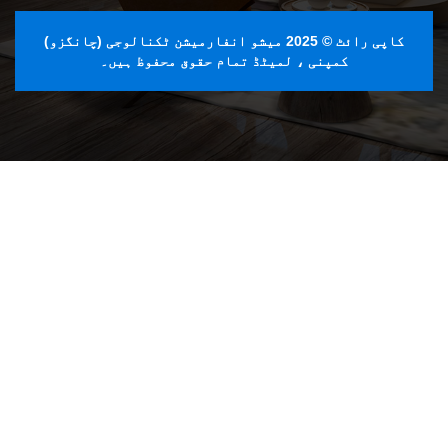
کاپی رائٹ © 2025 میشو انفارمیشن ٹکنالوجی (چانگزو)
کمپنی ، لمیٹڈ تمام حقوق محفوظ ہیں۔