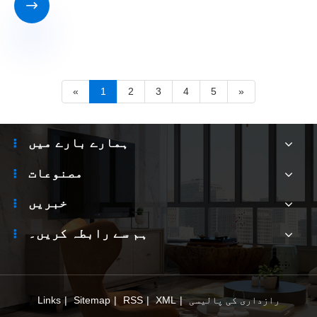

«
1
2
3
4
5
»
ہمارے بارے میں
مصنوعات
خبریں
ہم سے رابطہ کریں۔
رازداری کی پالیسی
|
XML
|
RSS
|
Sitemap
|
Links