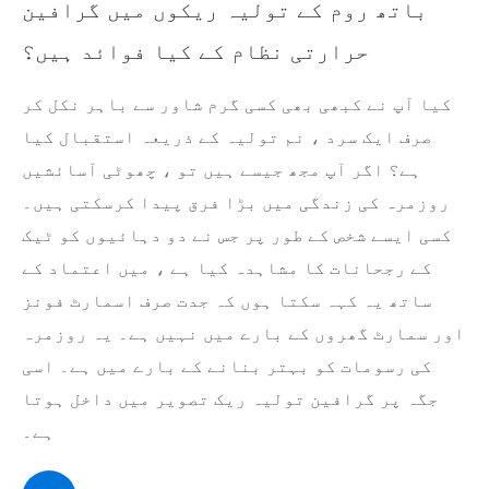
باتھ روم کے تولیہ ریکوں میں گرافین
حرارتی نظام کے کیا فوائد ہیں؟
کیا آپ نے کبھی بھی کسی گرم شاور سے باہر نکل کر
صرف ایک سرد ، نم تولیہ کے ذریعہ استقبال کیا
ہے؟ اگر آپ مجھ جیسے ہیں تو ، چھوٹی آسائشیں
روزمرہ کی زندگی میں بڑا فرق پیدا کرسکتی ہیں۔
کسی ایسے شخص کے طور پر جس نے دو دہائیوں کو ٹیک
کے رجحانات کا مشاہدہ کیا ہے ، میں اعتماد کے
ساتھ یہ کہہ سکتا ہوں کہ جدت صرف اسمارٹ فونز
اور سمارٹ گھروں کے بارے میں نہیں ہے۔ یہ روزمرہ
کی رسومات کو بہتر بنانے کے بارے میں ہے۔ اسی
جگہ پر گرافین تولیہ ریک تصویر میں داخل ہوتا
ہے۔