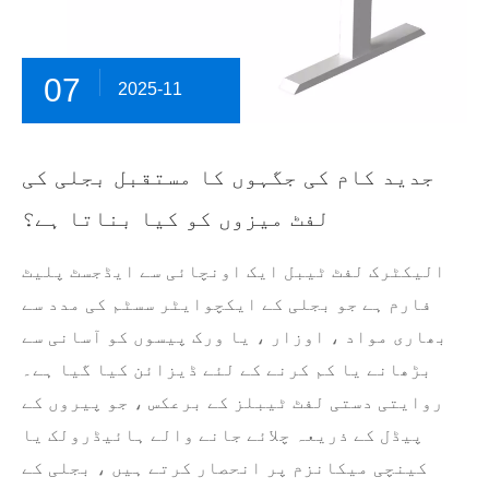
07
2025-11
جدید کام کی جگہوں کا مستقبل بجلی کی
لفٹ میزوں کو کیا بناتا ہے؟
الیکٹرک لفٹ ٹیبل ایک اونچائی سے ایڈجسٹ پلیٹ
فارم ہے جو بجلی کے ایکچوایٹر سسٹم کی مدد سے
بھاری مواد ، اوزار ، یا ورک پیسوں کو آسانی سے
بڑھانے یا کم کرنے کے لئے ڈیزائن کیا گیا ہے۔
روایتی دستی لفٹ ٹیبلز کے برعکس ، جو پیروں کے
پیڈل کے ذریعہ چلائے جانے والے ہائیڈرولک یا
کینچی میکانزم پر انحصار کرتے ہیں ، بجلی کے