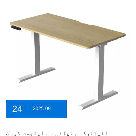
24
2025-09
الیکٹرک اونچائی سے ایڈجسٹ ڈیسک