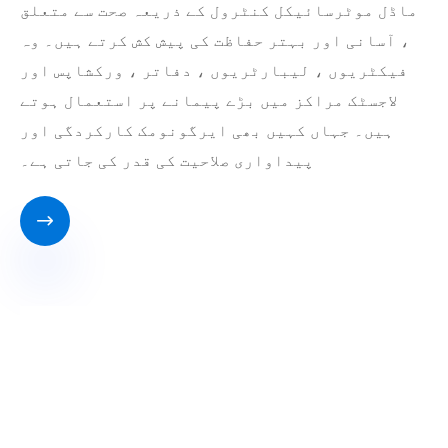
ماڈل موٹرسائیکل کنٹرول کے ذریعہ صحت سے متعلق
، آسانی اور بہتر حفاظت کی پیش کش کرتے ہیں۔ وہ
فیکٹریوں ، لیبارٹریوں ، دفاتر ، ورکشاپس اور
لاجسٹک مراکز میں بڑے پیمانے پر استعمال ہوتے
ہیں۔ جہاں کہیں بھی ایرگونومک کارکردگی اور
پیداواری صلاحیت کی قدر کی جاتی ہے۔
