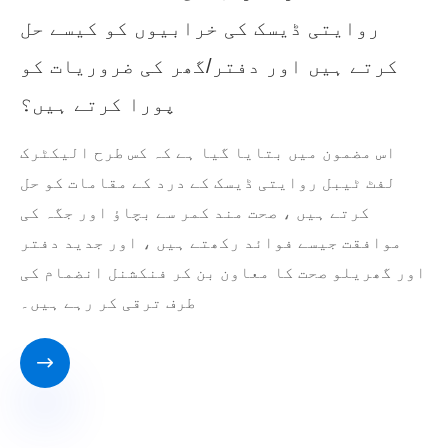
روایتی ڈیسک کی خرابیوں کو کیسے حل
کرتے ہیں اور دفتر/گھر کی ضروریات کو
پورا کرتے ہیں؟
اس مضمون میں بتایا گیا ہے کہ کس طرح الیکٹرک
لفٹ ٹیبل روایتی ڈیسک کے درد کے مقامات کو حل
کرتے ہیں ، صحت مند کمر سے بچاؤ اور جگہ کی
موافقت جیسے فوائد رکھتے ہیں ، اور جدید دفتر
اور گھریلو صحت کا معاون بن کر فنکشنل انضمام کی
طرف ترقی کر رہے ہیں۔
